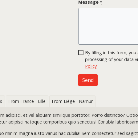
Message
*
By filling in this form, y
processing of your data vi
Policy
.
Send
s
From France - Lille
From Liège - Namur
dipisci, et vel aliquam similique porttitor. Porro distinctio? Optio 
etur adipisci natoque temporibus quo senectus! Conubia laboriosam
o minim magna iusto varius hac cubilia! Sem consectetur sed sagittis